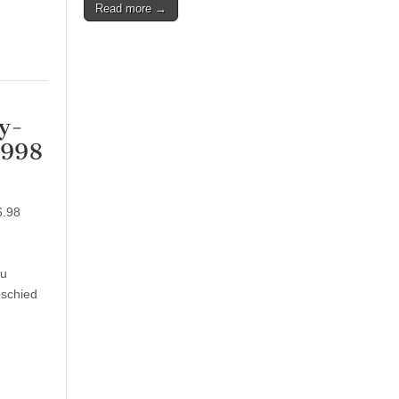
Read more →
y-
1998
6.98
e
zu
bschied