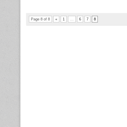
Page 8 of 8
«
1
…
6
7
8