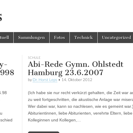
s
tuell
Sammlungen
Fotos
Technick
Uncategorized
SCHULE
y-
Abi-Rede Gymn. Ohlstedt
1998
Hamburg 23.6.2007
by
Dr. Horst Leps
•
14. Oktober 2012
6.98
(Ich habe sie nur recht verkürzt gehalten, die Zeit war
e
zu weit fortgeschritten, die akustische Anlage war miser
Wer dabei war, kann so nachlesen, wie es gemeint war.
zu
Abiturientinnen, liebe Abiturienten, verehrte Eltern, liebe
bschied
Kolleginnen und Kollegen,…