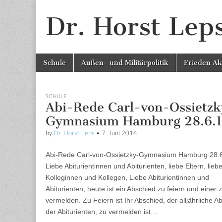
Dr. Horst Lep
Skip to content
Schule
Außen- und Militärpolitik
Frieden Ak
Main menu
SCHULE
Abi-Rede Carl-von-Ossietzk
Gymnasium Hamburg 28.6.
by
Dr. Horst Leps
•
7. Juni 2014
Abi-Rede Carl-von-Ossietzky-Gymnasium Hamburg 28.
Liebe Abiturientinnen und Abiturienten, liebe Eltern, lieb
Kolleginnen und Kollegen, Liebe Abiturientinnen und
Abiturienten, heute ist ein Abschied zu feiern und einer 
vermelden. Zu Feiern ist Ihr Abschied, der alljährliche A
der Abiturienten, zu vermelden ist…