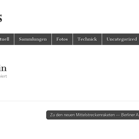
s
tuell
Sammlungen
Fotos
Technick
Uncategorized
in
iert
für Wagenfeld – Wagenschein
Zu den neuen Mittelstreckenraketen — Berliner 