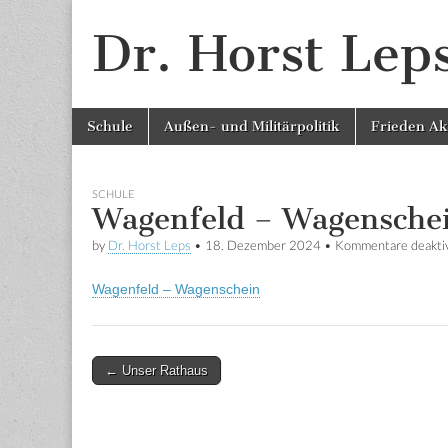
Dr. Horst Lep
Skip to content
Schule
Außen- und Militärpolitik
Frieden Ak
Main menu
SCHULE
Wagenfeld – Wagensche
by
Dr. Horst Leps
•
18. Dezember 2024
•
Kommentare deaktiv
Wagenfeld – Wagenschein
← Unser Rathaus
Post navigation