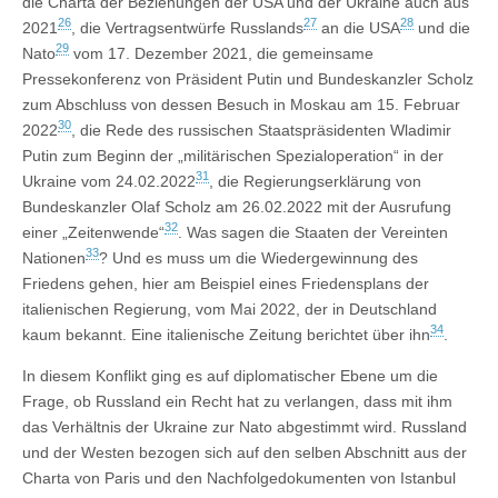
die Charta der Beziehungen der USA und der Ukraine auch aus
26
27
28
2021
, die Vertragsentwürfe Russlands
an die USA
und die
29
Nato
vom 17. Dezember 2021, die gemeinsame
Pressekonferenz von Präsident Putin und Bundeskanzler Scholz
zum Abschluss von dessen Besuch in Moskau am 15. Februar
30
2022
, die Rede des russischen Staatspräsidenten Wladimir
Putin zum Beginn der „militärischen Spezialoperation“ in der
31
Ukraine vom 24.02.2022
, die Regierungserklärung von
Bundeskanzler Olaf Scholz am 26.02.2022 mit der Ausrufung
32
einer „Zeitenwende“
. Was sagen die Staaten der Vereinten
33
Nationen
? Und es muss um die Wiedergewinnung des
Friedens gehen, hier am Beispiel eines Friedensplans der
italienischen Regierung, vom Mai 2022, der in Deutschland
34
kaum bekannt. Eine italienische Zeitung berichtet über ihn
.
In diesem Konflikt ging es auf diplomatischer Ebene um die
Frage, ob Russland ein Recht hat zu verlangen, dass mit ihm
das Verhältnis der Ukraine zur Nato abgestimmt wird. Russland
und der Westen bezogen sich auf den selben Abschnitt aus der
Charta von Paris und den Nachfolgedokumenten von Istanbul