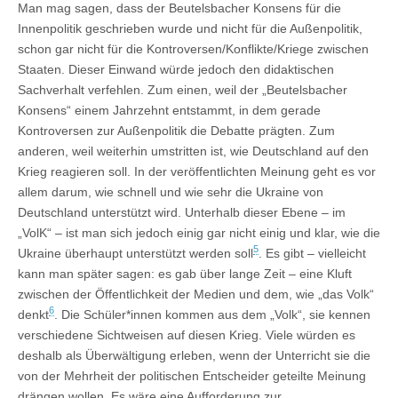
Man mag sagen, dass der Beutelsbacher Konsens für die
Innenpolitik geschrieben wurde und nicht für die Außenpolitik,
schon gar nicht für die Kontroversen/Konflikte/Kriege zwischen
Staaten. Dieser Einwand würde jedoch den didaktischen
Sachverhalt verfehlen. Zum einen, weil der „Beutelsbacher
Konsens“ einem Jahrzehnt entstammt, in dem gerade
Kontroversen zur Außenpolitik die Debatte prägten. Zum
anderen, weil weiterhin umstritten ist, wie Deutschland auf den
Krieg reagieren soll. In der veröffentlichten Meinung geht es vor
allem darum, wie schnell und wie sehr die Ukraine von
Deutschland unterstützt wird. Unterhalb dieser Ebene – im
„VolK“ – ist man sich jedoch einig gar nicht einig und klar, wie die
5
Ukraine überhaupt unterstützt werden soll
. Es gibt – vielleicht
kann man später sagen: es gab über lange Zeit – eine Kluft
zwischen der Öffentlichkeit der Medien und dem, wie „das Volk“
6
denkt
. Die Schüler*innen kommen aus dem „Volk“, sie kennen
verschiedene Sichtweisen auf diesen Krieg. Viele würden es
deshalb als Überwältigung erleben, wenn der Unterricht sie die
von der Mehrheit der politischen Entscheider geteilte Meinung
drängen wollen. Es wäre eine Aufforderung zur