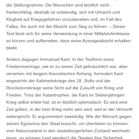
die Stellungnahme: Die Menschen sind letztlich nicht
friedensfähig, deshalb ist notwendig, sich mit Umsicht und
Klugheit auf Kriegsgefahren vorzubereiten und, im Fall des
Falles, ihn auch mit der Absicht zum Sieg zu führen. – Dieser
Text lässt sich für seine Verwendung in einer Mittelstufenklasse
so kürzen und aufbereiten, dass seine Aussageabsicht erhalten
bleibt.
Anders dagegen Immanuel Kant: In der Textform eines
Friedensvertrags, wie er zu seiner Zeit gebräuchlich war, aber
versehen mit langem theoretischen Anhang, formuliert Kant
angesichts der Kabinettskriege des 18. Jhdts und der
Revolutionskriege seine Sicht auf die Zukunft von Krieg und
Frieden. Trotz der Katastrophen, die Kant im Siebenjährigen
Krieg selbst erlebt hat, ist er letztlich optimistisch: Es wird eine
Zeit geben, in der kein Krieg mehr sein wird, weil er der Vernunft
widerspricht. Er argumentiert zweistufig: Wie der Mensch gegen
seinen Egoismus den Staat braucht, um überleben zu können,
vom Naturzustand in den staatsbürgerlichen Zustand wechseln
muss, so müssen (und werden!) die Staaten ihre Sicherheit