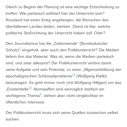
Gleich zu Beginn der Planung ist eine wichtige Entscheidung zu
treffen: Wie parteiisch soll/darf hier der Unterricht sein?
Russland hat einen Krieg angefangen, die Menschen des
überfallenen Landes leiden, sterben. Damit ist klar, welche
politische Stoßrichtung der Unterricht haben soll. Oder?
Den Journalismus hat die „Zeitenwende“ (Bundeskanzler
1
Scholz)
eingeholt, aber auch den Politikunterricht? Die Medien
liefern ihm das Material. Was ist, wenn die Medien parteiisch
sind, und zwar allesamt? Der Politikunterricht verlöre damit
seine Aufgabe und sein Potential, zu einer „Allgemeinbildung der
2
epochaltypischen Schlüsselprobleme“
(Wolfgang Klafki)
beizutragen. Es geht immer noch (mit Wolfgang Hilligen) um das
3
„Existentielle“
. Atomwaffen sind womöglich letztlich ein
4
wichtigeres Thema
, stehen aber nicht vergleichbar im
öffentlichen Interesse.
Der Politikunterricht muss sich seine Quellen inzwischen selbst
suchen.