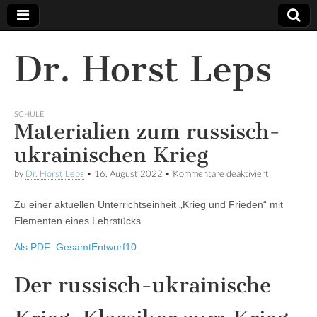
Dr. Horst Leps
SCHULE
Materialien zum russisch-
ukrainischen Krieg
by
Dr. Horst Leps
•
16. August 2022
•
Kommentare deaktiviert
für
Materialien
zum
Zu einer aktuellen Unterrichtseinheit „Krieg und Frieden“ mit
russisch-
ukrainische
Elementen eines Lehrstücks
Krieg
Als PDF: GesamtEntwurf10
Der russisch-ukrainische