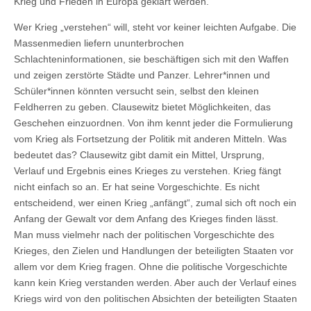
Krieg und Frieden in Europa geklärt werden.
Wer Krieg „verstehen“ will, steht vor keiner leichten Aufgabe. Die
Massenmedien liefern ununterbrochen
Schlachteninformationen, sie beschäftigen sich mit den Waffen
und zeigen zerstörte Städte und Panzer. Lehrer*innen und
Schüler*innen könnten versucht sein, selbst den kleinen
Feldherren zu geben. Clausewitz bietet Möglichkeiten, das
Geschehen einzuordnen. Von ihm kennt jeder die Formulierung
vom Krieg als Fortsetzung der Politik mit anderen Mitteln. Was
bedeutet das? Clausewitz gibt damit ein Mittel, Ursprung,
Verlauf und Ergebnis eines Krieges zu verstehen. Krieg fängt
nicht einfach so an. Er hat seine Vorgeschichte. Es nicht
entscheidend, wer einen Krieg „anfängt“, zumal sich oft noch ein
Anfang der Gewalt vor dem Anfang des Krieges finden lässt.
Man muss vielmehr nach der politischen Vorgeschichte des
Krieges, den Zielen und Handlungen der beteiligten Staaten vor
allem vor dem Krieg fragen. Ohne die politische Vorgeschichte
kann kein Krieg verstanden werden. Aber auch der Verlauf eines
Kriegs wird von den politischen Absichten der beteiligten Staaten