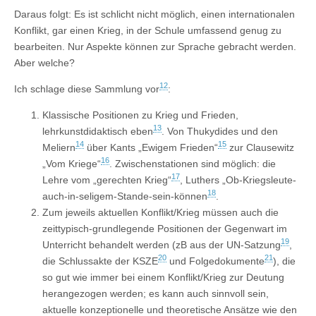
Daraus folgt: Es ist schlicht nicht möglich, einen internationalen
Konflikt, gar einen Krieg, in der Schule umfassend genug zu
bearbeiten. Nur Aspekte können zur Sprache gebracht werden.
Aber welche?
12
Ich schlage diese Sammlung vor
:
Klassische Positionen zu Krieg und Frieden,
13
lehrkunstdidaktisch eben
. Von Thukydides und den
14
15
Meliern
über Kants „Ewigem Frieden“
zur Clausewitz
16
„Vom Kriege“
. Zwischenstationen sind möglich: die
17
Lehre vom „gerechten Krieg“
, Luthers „Ob-Kriegsleute-
18
auch-in-seligem-Stande-sein-können
.
Zum jeweils aktuellen Konflikt/Krieg müssen auch die
zeittypisch-grundlegende Positionen der Gegenwart im
19
Unterricht behandelt werden (zB aus der UN-Satzung
,
20
21
die Schlussakte der KSZE
und Folgedokumente
), die
so gut wie immer bei einem Konflikt/Krieg zur Deutung
herangezogen werden; es kann auch sinnvoll sein,
aktuelle konzeptionelle und theoretische Ansätze wie den