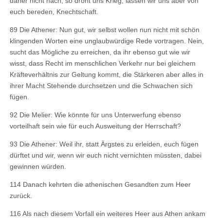
daher nicht nach, so droht uns Krieg, lassen wir uns aber von
euch bereden, Knechtschaft.
89 Die Athener: Nun gut, wir selbst wollen nun nicht mit schön
klingenden Worten eine unglaubwürdige Rede vortragen. Nein,
sucht das Mögliche zu erreichen, da ihr ebenso gut wie wir
wisst, dass Recht im menschlichen Verkehr nur bei gleichem
Kräfteverhältnis zur Geltung kommt, die Stärkeren aber alles in
ihrer Macht Stehende durchsetzen und die Schwachen sich
fügen.
92 Die Melier: Wie könnte für uns Unterwerfung ebenso
vorteilhaft sein wie für euch Ausweitung der Herrschaft?
93 Die Athener: Weil ihr, statt Ärgstes zu erleiden, euch fügen
dürftet und wir, wenn wir euch nicht vernichten müssten, dabei
gewinnen würden.
114 Danach kehrten die athenischen Gesandten zum Heer
zurück.
116 Als nach diesem Vorfall ein weiteres Heer aus Athen ankam