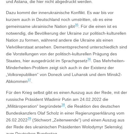
und Astana, die hier nicht abgedruckt werden.
Dazu kommt der innerukrainische Konflikt. Es war bis vor
kurzem auch in Deutschland noch umstritten, ob es eine
35
gemeinsame ukrainische Nation gibt
. Für die einen ist es
notwendig, die Bevölkerung der Ukraine zur politisch-kulturellen
Nation zu formen, während andere die Ukraine als einen
Vielvölkerstaat ansehen. Dementsprechend unterschiedlich sind
die Vorstellungen von der politisch-kulturellen Prägung des
36
Staates, hier ausgedrückt im Sprachgesetz
. Das Mehrheiten-
Minderheiten-Problem zeigt sich auch in der Existenz der
„Volksrepubliken“ von Donezk und Luhansk und dem Minsk2-
37
Abkommen
.
Für den Krieg selbst gibt es einen Auszug aus der Rede, mit der
russische Präsident Wladimir Putin am 24.02.2022 die
38
„Militäroperation“ begründete
, die Reaktion des deutschen
Bundeskanzlers Olaf Scholz in einer Regierungserklärung vom
39
26.02.2022
(Stichwort „Zeitenwende“) und einen Auszug aus
der Rede des ukrainischen Präsidenten Wolodymyr Selenskyj
zum Deutschen Bundestag.