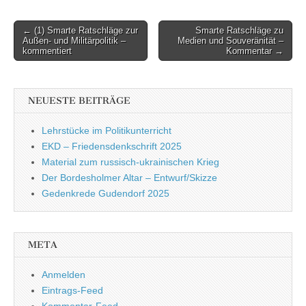
← (1) Smarte Ratschläge zur
Smarte Ratschläge zu
Post navigation
Außen- und Militärpolitik –
Medien und Souveränität –
kommentiert
Kommentar →
NEUESTE BEITRÄGE
Lehrstücke im Politikunterricht
EKD – Friedensdenkschrift 2025
Material zum russisch-ukrainischen Krieg
Der Bordesholmer Altar – Entwurf/Skizze
Gedenkrede Gudendorf 2025
META
Anmelden
Eintrags-Feed
Kommentar-Feed