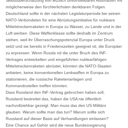
Selbstüberschätzung von letztlich unvorstellbaren Ausmaßen mit
möglicherweise den fürchterlichsten denkbaren Folgen.
Deutschland sollte in der nächsten Legislaturperiode bei seinen
NATO-Verbündeten für eine Abrüstungsinitiative für nukleare
Mittelstreckenraketen in Europa zu Wasser, zu Lande und in der
Luft werben. Diese Waffenklasse sollte deshalb im Zentrum
stehen, weil ihr Überraschungspotenzial Europa unter Druck
setzt und sie bereits in Friedenszeiten geeignet ist, die Europäer
zu erpressen. Wenn Russla nd die unter Bruch des INF-
Vertrages entwickelten und eingeführten nuklearfähigen
Mittelstreckenraketen abrüstet, könnten die NATO-Staaten
anbieten, keine konventionellen Lenkwaffen in Europa zu
stationieren, die russische Raketenanlagen und
Kommandostellen treffen könnten.
Dass Russland den INF-Vertrag gebrochen haben soll,
Russland bestreitet das, haben die USA nie öffentlich
nachvollziehbar gezeigt. Man muss das den US-Militärs
glauben. Warum sollte man das tun? Warum sollte sich
Russland auf dieser Basis auf Verhandlungen einlassen?
Eine Chance auf Gehör wird die neue Bundesregierung