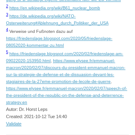
2
https://en.wikipedia.org/wiki/B61_nuclear_bomb
3
https://de.wikipedia.org/wiki/NATO-
Osterweiterung#Ablehnung_durch_Politiker_der_USA
4
Verweise und Fußnoten dazu auf
https://friedenslage.blogspot.com/2020/05/friedenslage-
08052020-kommentar-zu.html
5
https://friedenslage.blogspot.com/2020/02/friedenslage-am-
09022020-153950.html
,
https://www.elysee.fr/emmanuel-
macron/2020/02/07/discours-du-president-emmanuel-macron-
sur-la-strategie-de-defense-et-de-dissuasion-devant-les-
stagiaires-de-la-27eme-promotion-de-lecole-de-guerre
,
https://www.elysee.fr/emmanuel-macron/2020/02/07/speech-of-
the-president-of-the-republic-on-the-defense-and-deterrence-
strategy.en
Autor: Dr. Horst Leps
Created: 2021-10-12 Tue 14:40
Validate