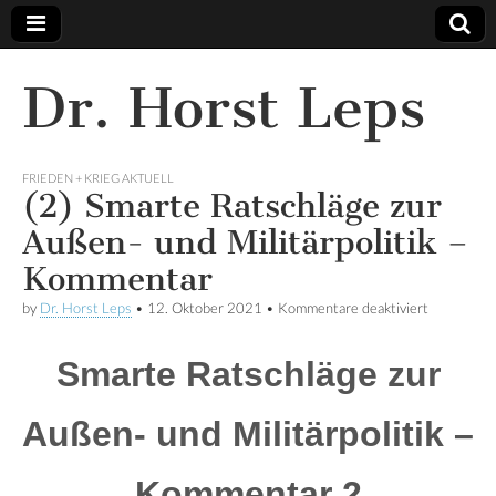
Dr. Horst Leps
FRIEDEN + KRIEG AKTUELL
(2) Smarte Ratschläge zur
Außen- und Militärpolitik –
Kommentar
by
Dr. Horst Leps
•
12. Oktober 2021
•
Kommentare deaktiviert
für (2)
Smarte
Ratschläge
zur Außen
Smarte Ratschläge zur
und
Militärpolit
–
Außen- und Militärpolitik –
Kommenta
Kommentar 2