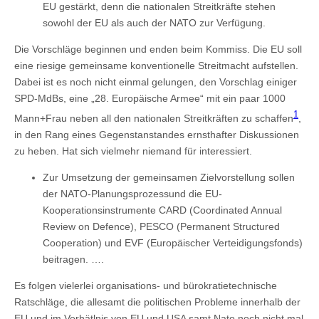
EU gestärkt, denn die nationalen Streitkräfte stehen
sowohl der EU als auch der NATO zur Verfügung.
Die Vorschläge beginnen und enden beim Kommiss. Die EU soll
eine riesige gemeinsame konventionelle Streitmacht aufstellen.
Dabei ist es noch nicht einmal gelungen, den Vorschlag einiger
SPD-MdBs, eine „28. Europäische Armee“ mit ein paar 1000
1
Mann+Frau neben all den nationalen Streitkräften zu schaffen
,
in den Rang eines Gegenstanstandes ernsthafter Diskussionen
zu heben. Hat sich vielmehr niemand für interessiert.
Zur Umsetzung der gemeinsamen Zielvorstellung sollen
der NATO-Planungsprozessund die EU-
Kooperationsinstrumente CARD (Coordinated Annual
Review on Defence), PESCO (Permanent Structured
Cooperation) und EVF (Europäischer Verteidigungsfonds)
beitragen. ….
Es folgen vielerlei organisations- und bürokratietechnische
Ratschläge, die allesamt die politischen Probleme innerhalb der
EU und im Verhätlnis von EU und USA samt Nato noch nicht mal