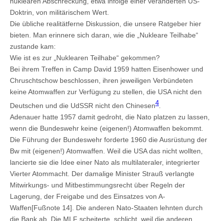
nuklearen Abschreckung, etwa infolge einer veränderten US-
Doktrin, von militärischem Wert.
Die übliche realitätferne Diskussion, die unsere Ratgeber hier
bieten. Man erinnere sich daran, wie die „Nukleare Teilhabe“
zustande kam:
Wie ist es zur „Nuklearen Teilhabe“ gekommen?
Bei ihrem Treffen in Camp David 1959 hatten Eisenhower und
Chruschtschow beschlossen, ihren jeweiligen Verbündeten
keine Atomwaffen zur Verfügung zu stellen, die USA nicht den
4
Deutschen und die UdSSR nicht den Chinesen
.
Adenauer hatte 1957 damit gedroht, die Nato platzen zu lassen,
wenn die Bundeswehr keine (eigenen!) Atomwaffen bekommt.
Die Führung der Bundeswehr forderte 1960 die Ausrüstung der
Bw mit (eigenen!) Atomwaffen. Weil die USA das nicht wollten,
lancierte sie die Idee einer Nato als multilateraler, integrierter
Vierter Atommacht. Der damalige Minister Strauß verlangte
Mitwirkungs- und Mitbestimmungsrecht über Regeln der
Lagerung, der Freigabe und des Einsatzes von A-
Waffen[Fußnote 14]. Die anderen Nato-Staaten lehnten durch
die Bank ab. Die MLF scheiterte, schlicht, weil die anderen