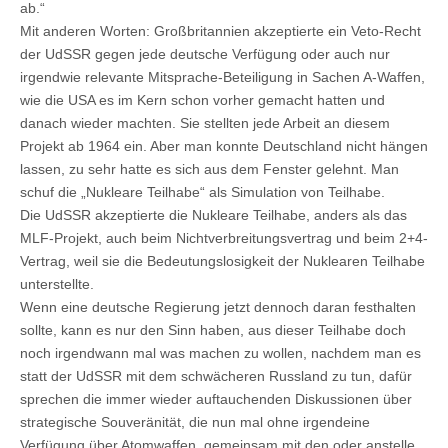
ab.“
Mit anderen Worten: Großbritannien akzeptierte ein Veto-Recht
der UdSSR gegen jede deutsche Verfügung oder auch nur
irgendwie relevante Mitsprache-Beteiligung in Sachen A-Waffen,
wie die USA es im Kern schon vorher gemacht hatten und
danach wieder machten. Sie stellten jede Arbeit an diesem
Projekt ab 1964 ein. Aber man konnte Deutschland nicht hängen
lassen, zu sehr hatte es sich aus dem Fenster gelehnt. Man
schuf die „Nukleare Teilhabe“ als Simulation von Teilhabe.
Die UdSSR akzeptierte die Nukleare Teilhabe, anders als das
MLF-Projekt, auch beim Nichtverbreitungsvertrag und beim 2+4-
Vertrag, weil sie die Bedeutungslosigkeit der Nuklearen Teilhabe
unterstellte.
Wenn eine deutsche Regierung jetzt dennoch daran festhalten
sollte, kann es nur den Sinn haben, aus dieser Teilhabe doch
noch irgendwann mal was machen zu wollen, nachdem man es
statt der UdSSR mit dem schwächeren Russland zu tun, dafür
sprechen die immer wieder auftauchenden Diskussionen über
strategische Souveränität, die nun mal ohne irgendeine
Verfügung über Atomwaffen, gemeinsam mit den oder anstelle