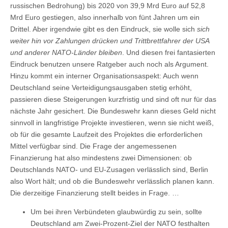
russischen Bedrohung) bis 2020 von 39,9 Mrd Euro auf 52,8
Mrd Euro gestiegen, also innerhalb von fünt Jahren um ein
Drittel. Aber irgendwie gibt es den Eindruck, sie wolle sich
sich
weiter hin vor Zahlungen drücken und Trittbrettfahrer der USA
und anderer NATO-Länder bleiben
. Und diesen frei fantasierten
Eindruck benutzen unsere Ratgeber auch noch als Argument.
Hinzu kommt ein interner Organisationsaspekt: Auch wenn
Deutschland seine Verteidigungsausgaben stetig erhöht,
passieren diese Steigerungen kurzfristig und sind oft nur für das
nächste Jahr gesichert. Die Bundeswehr kann dieses Geld nicht
sinnvoll in langfristige Projekte investieren, wenn sie nicht weiß,
ob für die gesamte Laufzeit des Projektes die erforderlichen
Mittel verfügbar sind. Die Frage der angemessenen
Finanzierung hat also mindestens zwei Dimensionen: ob
Deutschlands NATO- und EU-Zusagen verlässlich sind, Berlin
also Wort hält; und ob die Bundeswehr verlässlich planen kann.
Die derzeitige Finanzierung stellt beides in Frage. …
Um bei ihren Verbündeten glaubwürdig zu sein, sollte
Deutschland am Zwei-Prozent-Ziel der NATO festhalten