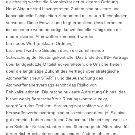
gleichzeitig wächst die Komplexität der nuklearen Ordnung.
Neue Akteure sind hinzugetreten. Zudem sind nukleare und
konventionelle Fähigkeiten zunehmend mit neuen Technologien
verwoben. Diese Entwicklung birgt erhebliche Unsicherheiten,
insbesondere wenn neuartige konventionelle Fähigkeiten mit
modernisierten Atomwaffen kombiniert werden.
Ein neues Wort „nukleare Ordnung“.
Erschwert wird die Situation durch die zunehmende
Schwächung der Rüstungskontrolle. Das Ende des INF-Vertrags
über landgestützte Mittelstreckenraketen, die Unsicherheiten
über die langfristige Zukunft des Vertrags über strategische
Atomwaffen (New START) und die Aushöhlung des
Atomwaffensperrvertrags erhöht das Risiko von
Fehlkalkulationen. Die rasche nukleare Aufrüstung Chinas, das
bisher wenig Bereitschaft zur Rüstungskontrolle zeigt,
vergrößert das Problem. Abrüstungsvorschläge wie der
Kernwaffenverbotsvertrag sind aussichtsloser denn je. Sie sind
gut gemeint, haben aber keine Chance auf Umsetzung, weil sie
aus Sicht der Nuklearstaaten keine überzeugende Alternative für
deren Sicherheitsinteressen aufzeigen. Zudem fehlt es an