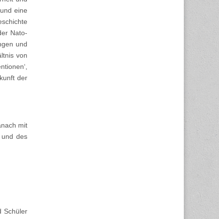
 und eine
eschichte
der Nato-
ungen und
ltnis von
ntionen‘,
kunft der
anach mit
 und des
d Schüler