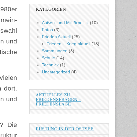
1980er
KATEGORIEN
emein-
Außen- und Militärpolitik
(10)
uswahl
Fotos
(3)
Frieden Aktuell
(25)
en und
Frieden + Krieg aktuell
(18)
Sammlungen
(3)
tische
Schule
(14)
Technick
(1)
Uncategorized
(4)
vielen
 dort.
AKTUELLES ZU
en und
FRIEDENSFRAGEN –
FRIEDENSLAGE
s? Die
RÜSTUNG IN DER OSTSEE
ruktur