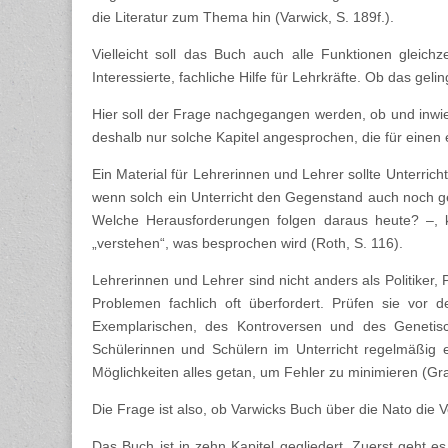
die Literatur zum Thema hin (Varwick, S. 189f.).
Vielleicht soll das Buch auch alle Funktionen gleich
Interessierte, fachliche Hilfe für Lehrkräfte. Ob das gelin
Hier soll der Frage nachgegangen werden, ob und inwiewe
deshalb nur solche Kapitel angesprochen, die für einen 
Ein Material für Lehrerinnen und Lehrer sollte Unterri
wenn solch ein Unterricht den Gegenstand auch noch gen
Welche Herausforderungen folgen daraus heute? –, k
„verstehen“, was besprochen wird (Roth, S. 116).
Lehrerinnen und Lehrer sind nicht anders als Politiker, P
Problemen fachlich oft überfordert. Prüfen sie vor
Exemplarischen, des Kontroversen und des Genetisch
Schülerinnen und Schülern im Unterricht regelmäßig e
Möglichkeiten alles getan, um Fehler zu minimieren (G
Die Frage ist also, ob Varwicks Buch über die Nato die Vo
Das Buch ist in zehn Kapitel gegliedert. Zuerst geht e