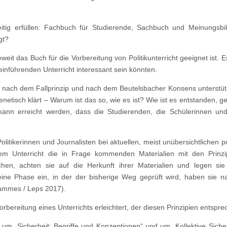
zeitig erfüllen: Fachbuch für Studierende, Sachbuch und Meinungsbi
gt?
it das Buch für die Vorbereitung von Politikunterricht geeignet ist. 
einführenden Unterricht interessant sein könnten.
cht nach dem Fallprinzip und nach dem Beutelsbacher Konsens unterstü
etisch klärt – Warum ist das so, wie es ist? Wie ist es entstanden, 
ann erreicht werden, dass die Studierenden, die Schülerinnen und
olitikerinnen und Journalisten bei aktuellen, meist unübersichtlichen po
 dem Unterricht die in Frage kommenden Materialien mit den Prinz
en, achten sie auf die Herkunft ihrer Materialien und legen sie
ine Phase ein, in der der bisherige Weg geprüft wird, haben sie n
rammes / Leps 2017).
rbereitung eines Unterrichts erleichtert, der diesen Prinzipien entsprec
s um „Sicherheit: Begriffe und Konzeptionen“ und um „Kollektive Siche