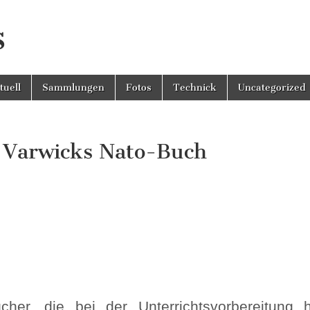
s
tuell
Sammlungen
Fotos
Technick
Uncategorized
– Varwicks Nato-Buch
r Didaktische Rezension – Varwicks Nato-Buch
ücher, die bei der Unterrichtsvorbereitung h