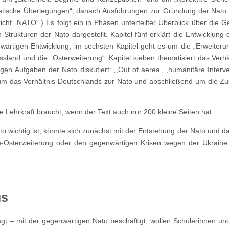
eoretische Überlegungen“, danach Ausführungen zur Gründung der Nato
icht „NATO“.) Es folgt ein in Phasen unterteilter Überblick über die G
 Strukturen der Nato dargestellt. Kapitel fünf erklärt die Entwicklung 
nwärtigen Entwicklung, im sechsten Kapitel geht es um die „Erweiter
sland und die „Osterweiterung“. Kapitel sieben thematisiert das Verhä
n Aufgaben der Nato diskutiert: „‚Out of aerea‘, ‚humanitäre Interve
es um das Verhältnis Deutschlands zur Nato und abschließend um die Zu
e Lehrkraft braucht, wenn der Text auch nur 200 kleine Seiten hat.
ato wichtig ist, könnte sich zunächst mit der Entstehung der Nato und d
o-Osterweiterung oder den gegenwärtigen Krisen wegen der Ukraine
gs
gt – mit der gegenwärtigen Nato beschäftigt, wollen Schülerinnen un