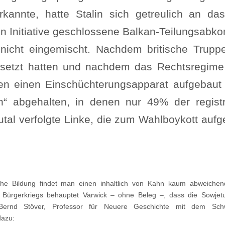
rkannte, hatte Stalin sich getreulich an da
en Initiative geschlossene Balkan-Teilungsab
 nicht eingemischt. Nachdem britische Trupp
gesetzt hatten und nachdem das Rechtsregime
en einen Einschüchterungsapparat aufgebaut 
 abgehalten, in denen nur 49% der registr
tal verfolgte Linke, die zum Wahlboykott aufg
ische Bildung findet man einen inhaltlich von Kahn kaum abweiche
 Bürgerkriegs behauptet Varwick – ohne Beleg –, dass die Sowjetu
 Bernd Stöver, Professor für Neuere Geschichte mit dem Sch
dazu: