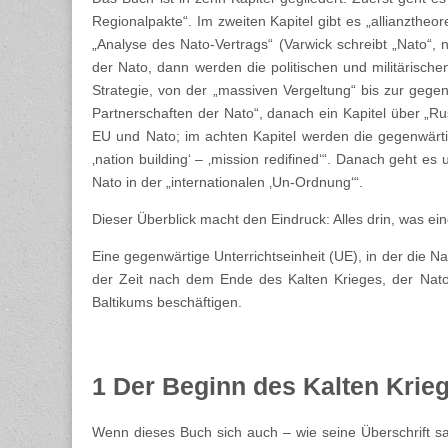
Regionalpakte“. Im zweiten Kapitel gibt es „allianzth
„Analyse des Nato-Vertrags“ (Varwick schreibt „Nato“, n
der Nato, dann werden die politischen und militärischen
Strategie, von der „massiven Vergeltung“ bis zur gege
Partnerschaften der Nato“, danach ein Kapitel über „Rus
EU und Nato; im achten Kapitel werden die gegenwärtige
‚nation building‘ – ‚mission redifined‘“. Danach geht 
Nato in der „internationalen ‚Un-Ordnung‘“.
Dieser Überblick macht den Eindruck: Alles drin, was ein
Eine gegenwärtige Unterrichtseinheit (UE), in der die N
der Zeit nach dem Ende des Kalten Krieges, der Nat
Baltikums beschäftigen.
1 Der Beginn des Kalten Krie
Wenn dieses Buch sich auch – wie seine Überschrift sa