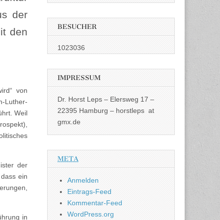
us der
BESUCHER
it den
1023036
IMPRESSUM
ird“ von
Dr. Horst Leps – Elersweg 17 –
n-Luther-
22395 Hamburg – horstleps at
hrt. Weil
gmx.de
rospekt),
litisches
META
ster der
 dass ein
Anmelden
derungen,
Eintrags-Feed
Kommentar-Feed
WordPress.org
ührung in