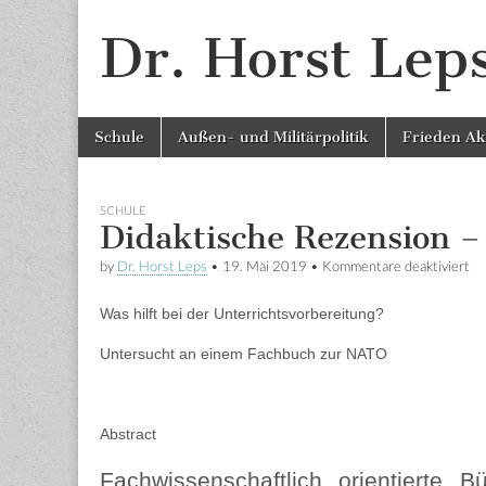
Dr. Horst Lep
Skip to content
Schule
Außen- und Militärpolitik
Frieden Ak
Main menu
SCHULE
Didaktische Rezension 
by
Dr. Horst Leps
•
19. Mai 2019
•
Kommentare deaktiviert
fü
Was hilft bei der Unterrichtsvorbereitung?
Untersucht an einem Fachbuch zur NATO
Abstract
Fachwissenschaftlich orientierte B