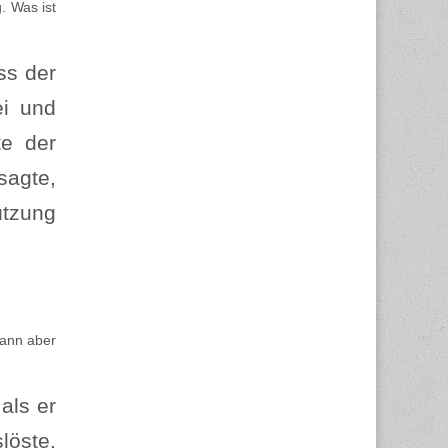
. Was ist
ss der
ei und
te der
sagte,
ützung
kann aber
als er
löste.