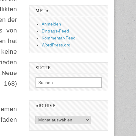
ikten
META
en der
Anmelden
es von
Eintrags-Feed
Kommentar-Feed
en hat
WordPress.org
 keine
rieden
SUCHE
 „Neue
Suchen nach:
 168)
ARCHIVE
Themen
sfaden
Archive