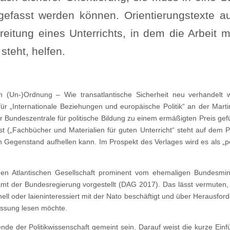
gefasst werden können. Orientierungstexte a
eitung eines Unterrichts, in dem die Arbeit m
steht, helfen.
(Un-)Ordnung – Wie transatlantische Sicherheit neu verhandelt w
ür „Internationale Beziehungen und europäische Politik“ an der Marti
r Bundeszentrale für politische Bildung zu einem ermäßigten Preis gefü
st („Fachbücher und Materialien für guten Unterricht“ steht auf dem P
n Gegenstand aufhellen kann. Im Prospekt des Verlages wird es als „po
en Atlantischen Gesellschaft prominent vom ehemaligen Bundesmini
amt der Bundesregierung vorgestellt (DAG 2017). Das lässt vermuten,
ll oder laieninteressiert mit der Nato beschäftigt und über Herausfor
fassung lesen möchte.
ende der Politikwissenschaft gemeint sein. Darauf weist die kurze Einf