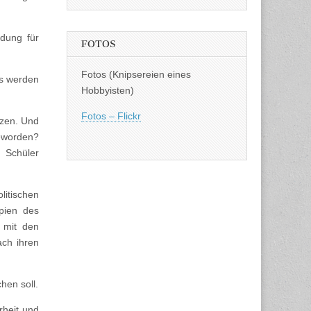
ldung für
FOTOS
Fotos (Knipsereien eines
Es werden
Hobbyisten)
Fotos – Flickr
tzen. Und
geworden?
 Schüler
litischen
ipien des
 mit den
ach ihren
hen soll.
rheit und