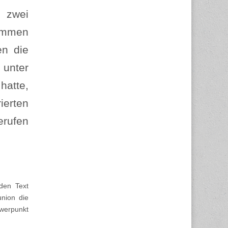
s zwei
kommen
en die
 unter
hatte,
ierten
erufen
nden Text
nion die
werpunkt